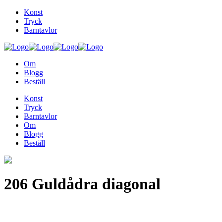
Konst
Tryck
Barntavlor
Om
Blogg
Beställ
Konst
Tryck
Barntavlor
Om
Blogg
Beställ
206 Guldådra diagonal