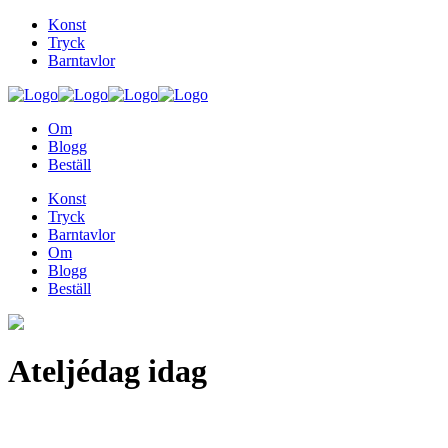
Konst
Tryck
Barntavlor
Om
Blogg
Beställ
Konst
Tryck
Barntavlor
Om
Blogg
Beställ
Ateljédag idag