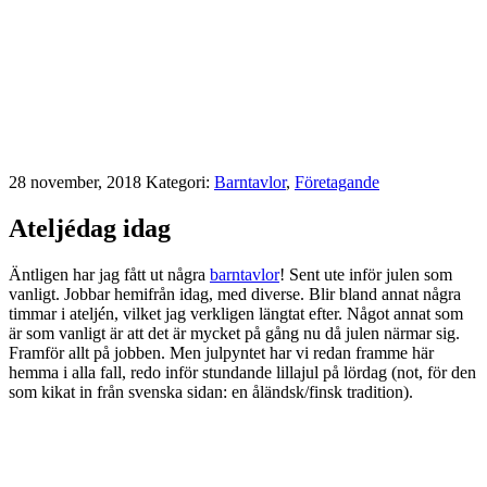
28 november, 2018
Kategori:
Barntavlor
,
Företagande
Ateljédag idag
Äntligen har jag fått ut några
barntavlor
! Sent ute inför julen som
vanligt. Jobbar hemifrån idag, med diverse. Blir bland annat några
timmar i ateljén, vilket jag verkligen längtat efter. Något annat som
är som vanligt är att det är mycket på gång nu då julen närmar sig.
Framför allt på jobben. Men julpyntet har vi redan framme här
hemma i alla fall, redo inför stundande lillajul på lördag (not, för den
som kikat in från svenska sidan: en åländsk/finsk tradition).